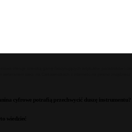
netowa oferuje szeroką gamę fascynujących artykułów, poradników i cie
m weteranem sieci, na Ciekawostkach z internetu na pewno znajdziesz c
anina cyfrowe potrafią przechwycić duszę instrumentu?
to wiedzieć