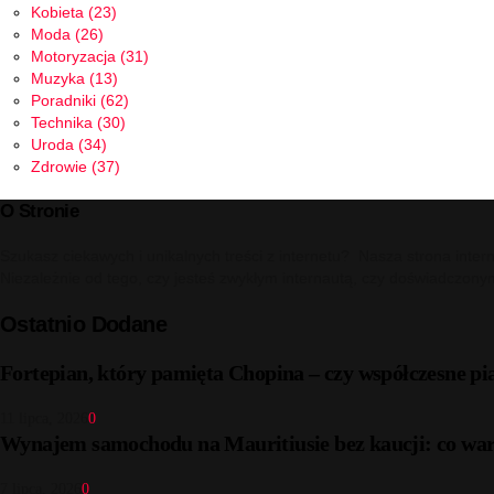
Kobieta
(23)
Moda
(26)
Motoryzacja
(31)
Muzyka
(13)
Poradniki
(62)
Technika
(30)
Uroda
(34)
Zdrowie
(37)
O Stronie
Szukasz ciekawych i unikalnych treści z internetu? Nasza strona inter
Niezależnie od tego, czy jesteś zwykłym internautą, czy doświadczony
Ostatnio Dodane
Fortepian, który pamięta Chopina – czy współczesne pi
11 lipca, 2026
0
Wynajem samochodu na Mauritiusie bez kaucji: co war
7 lipca, 2026
0