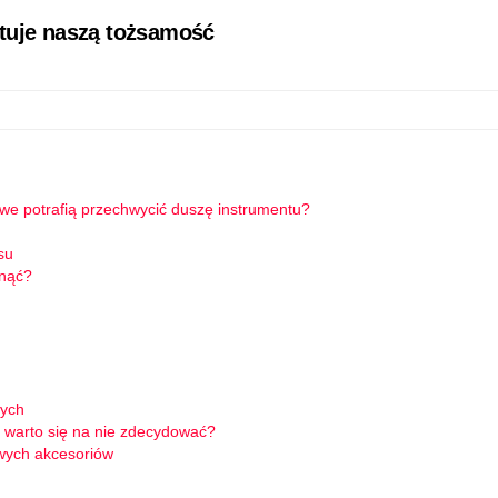
łtuje naszą tożsamość
owe potrafią przechwycić duszę instrumentu?
su
knąć?
wych
 warto się na nie zdecydować?
wych akcesoriów