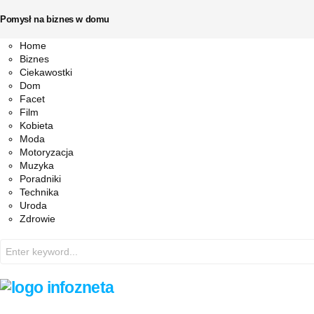
Pomysł na biznes w domu
Facebook
Twitter
Instagram
Pinterest
Youtube
Snapchat
Home
Biznes
Ciekawostki
Dom
Facet
Film
Kobieta
Moda
Motoryzacja
Muzyka
Poradniki
Technika
Uroda
Zdrowie
Search
for: