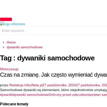
PRIMARY
MENU
Search
for:
Home
dywaniki samochodowe
Tag : dywaniki samochodowe
Motoryzacja
Czas na zmianę. Jak często wymieniać dyw
przez
Redakcja InfozNeta.pl
27 października, 2024
27 października, 20
Samochodowe dywaniki są elementami, które niejednokrotnie umykają n
dywaniki
dywaniki samochodowe
Ochrony przed zabrudzeniami
stan sa
Polecane tematy