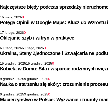
Najczęstsze błędy podczas sprzedaży nieruchomo
16 maja, 2026
0
Potęga Opinii w Google Maps: Klucz do Wzrostu 
17 lutego, 2026
0
Oklejanie szyb i witryn w praktyce
6 lutego, 2026
6 lutego, 2026
0
Ukraina, Stany Zjednoczone i Szwajcaria na pod
15 grudnia, 2025
15 grudnia, 2025
0
Kobieta w Domu: Siła i wsparcie rodzinnych więz
9 grudnia, 2025
9 grudnia, 2025
0
Nauka o starzeniu się skóry: zrozumienie procesu
9 grudnia, 2025
9 grudnia, 2025
0
Macierzyństwo w Polsce: Wyzwanie i triumfy ma