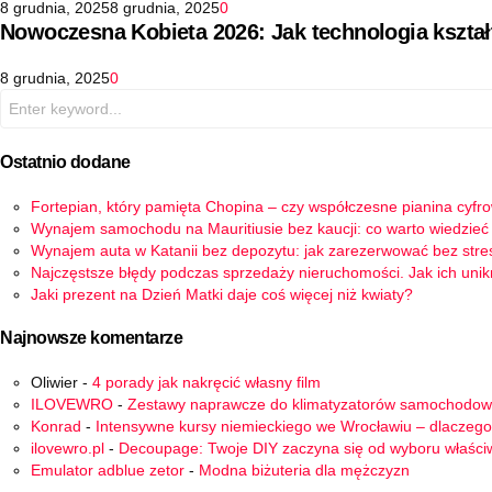
8 grudnia, 2025
8 grudnia, 2025
0
Nowoczesna Kobieta 2026: Jak technologia kszta
8 grudnia, 2025
0
Search
for:
Ostatnio dodane
Fortepian, który pamięta Chopina – czy współczesne pianina cyfr
Wynajem samochodu na Mauritiusie bez kaucji: co warto wiedzieć
Wynajem auta w Katanii bez depozytu: jak zarezerwować bez stre
Najczęstsze błędy podczas sprzedaży nieruchomości. Jak ich uni
Jaki prezent na Dzień Matki daje coś więcej niż kwiaty?
Najnowsze komentarze
Oliwier
-
4 porady jak nakręcić własny film
ILOVEWRO
-
Zestawy naprawcze do klimatyzatorów samochodo
Konrad
-
Intensywne kursy niemieckiego we Wrocławiu – dlaczego
ilovewro.pl
-
Decoupage: Twoje DIY zaczyna się od wyboru właści
Emulator adblue zetor
-
Modna biżuteria dla mężczyzn