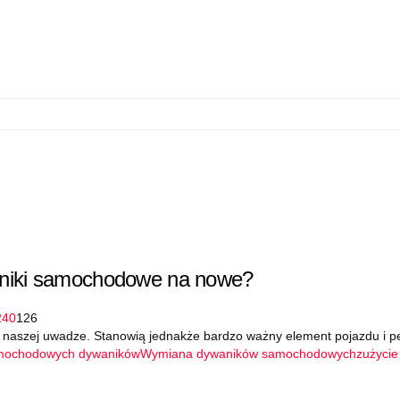
aniki samochodowe na nowe?
24
0
126
aszej uwadze. Stanowią jednakże bardzo ważny element pojazdu i pełn
mochodowych dywaników
Wymiana dywaników samochodowych
zużyci