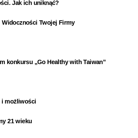
ści. Jak ich uniknąć?
i Widoczności Twojej Firmy
ium konkursu „Go Healthy with Taiwan”
i
 i możliwości
my 21 wieku