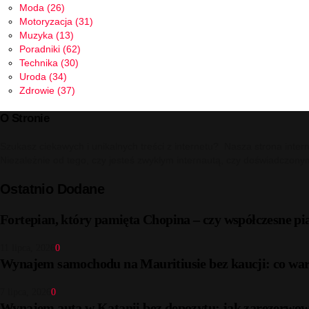
Moda
(26)
Motoryzacja
(31)
Muzyka
(13)
Poradniki
(62)
Technika
(30)
Uroda
(34)
Zdrowie
(37)
O Stronie
Szukasz ciekawych i unikalnych treści z internetu? Nasza strona inter
Niezależnie od tego, czy jesteś zwykłym internautą, czy doświadczony
Ostatnio Dodane
Fortepian, który pamięta Chopina – czy współczesne pi
11 lipca, 2026
0
Wynajem samochodu na Mauritiusie bez kaucji: co war
7 lipca, 2026
0
Wynajem auta w Katanii bez depozytu: jak zarezerwow