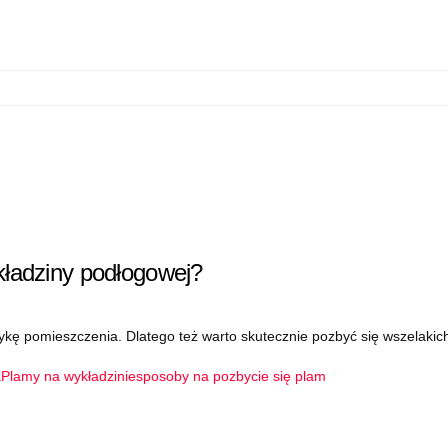
kładziny podłogowej?
tykę pomieszczenia. Dlatego też warto skutecznie pozbyć się wszelaki
a
Plamy na wykładzinie
sposoby na pozbycie się plam