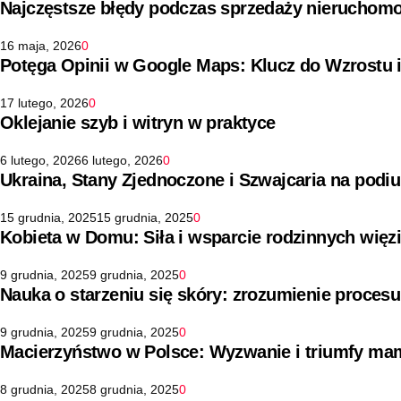
Najczęstsze błędy podczas sprzedaży nieruchomo
16 maja, 2026
0
Potęga Opinii w Google Maps: Klucz do Wzrostu 
17 lutego, 2026
0
Oklejanie szyb i witryn w praktyce
6 lutego, 2026
6 lutego, 2026
0
Ukraina, Stany Zjednoczone i Szwajcaria na pod
15 grudnia, 2025
15 grudnia, 2025
0
Kobieta w Domu: Siła i wsparcie rodzinnych więz
9 grudnia, 2025
9 grudnia, 2025
0
Nauka o starzeniu się skóry: zrozumienie procesu
9 grudnia, 2025
9 grudnia, 2025
0
Macierzyństwo w Polsce: Wyzwanie i triumfy ma
8 grudnia, 2025
8 grudnia, 2025
0