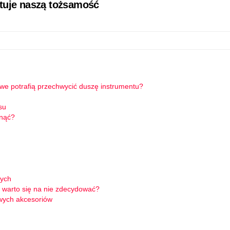
łtuje naszą tożsamość
owe potrafią przechwycić duszę instrumentu?
su
knąć?
wych
 warto się na nie zdecydować?
wych akcesoriów