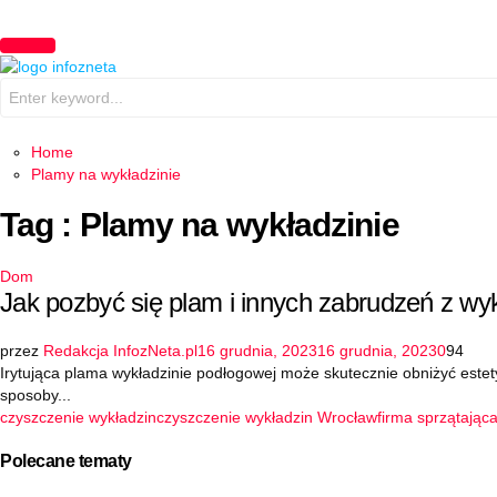
PRIMARY
MENU
Search
for:
Home
Plamy na wykładzinie
Tag : Plamy na wykładzinie
Dom
Jak pozbyć się plam i innych zabrudzeń z wy
przez
Redakcja InfozNeta.pl
16 grudnia, 2023
16 grudnia, 2023
0
94
Irytująca plama wykładzinie podłogowej może skutecznie obniżyć este
sposoby...
czyszczenie wykładzin
czyszczenie wykładzin Wrocław
firma sprzątając
Polecane tematy