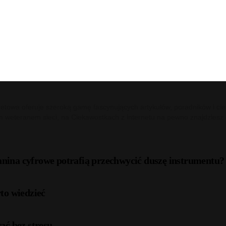
netowa oferuje szeroką gamę fascynujących artykułów, poradników i cie
m weteranem sieci, na Ciekawostkach z internetu na pewno znajdziesz c
anina cyfrowe potrafią przechwycić duszę instrumentu?
to wiedzieć
ać bez stresu