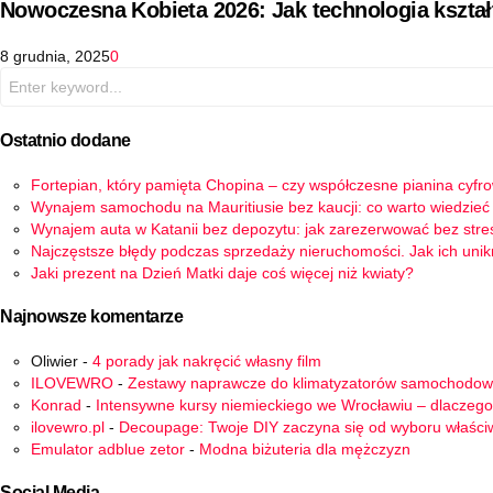
Nowoczesna Kobieta 2026: Jak technologia kszta
8 grudnia, 2025
0
Search
for:
Ostatnio dodane
Fortepian, który pamięta Chopina – czy współczesne pianina cyfr
Wynajem samochodu na Mauritiusie bez kaucji: co warto wiedzieć
Wynajem auta w Katanii bez depozytu: jak zarezerwować bez stre
Najczęstsze błędy podczas sprzedaży nieruchomości. Jak ich uni
Jaki prezent na Dzień Matki daje coś więcej niż kwiaty?
Najnowsze komentarze
Oliwier
-
4 porady jak nakręcić własny film
ILOVEWRO
-
Zestawy naprawcze do klimatyzatorów samochodo
Konrad
-
Intensywne kursy niemieckiego we Wrocławiu – dlaczego
ilovewro.pl
-
Decoupage: Twoje DIY zaczyna się od wyboru właści
Emulator adblue zetor
-
Modna biżuteria dla mężczyzn
Social Media