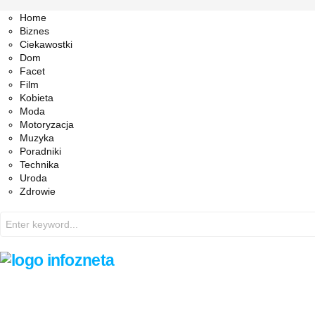
Facebook
Twitter
Instagram
Pinterest
Youtube
Snapchat
Home
Biznes
Ciekawostki
Dom
Facet
Film
Kobieta
Moda
Motoryzacja
Muzyka
Poradniki
Technika
Uroda
Zdrowie
Search
for: