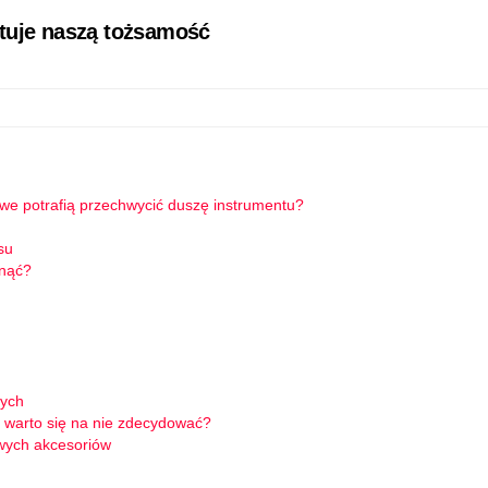
łtuje naszą tożsamość
owe potrafią przechwycić duszę instrumentu?
su
knąć?
wych
 warto się na nie zdecydować?
wych akcesoriów