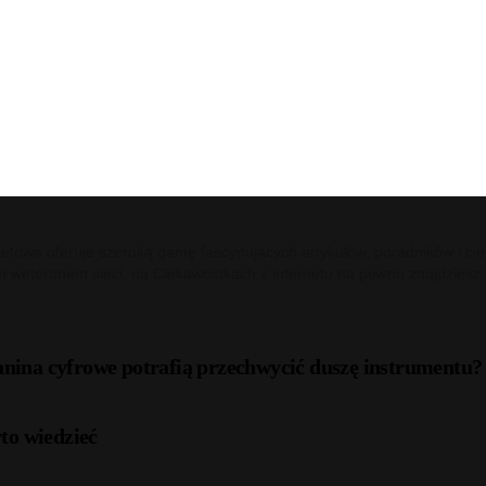
netowa oferuje szeroką gamę fascynujących artykułów, poradników i cie
m weteranem sieci, na Ciekawostkach z internetu na pewno znajdziesz c
anina cyfrowe potrafią przechwycić duszę instrumentu?
to wiedzieć