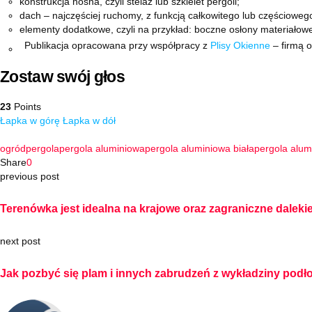
konstrukcja nośna, czyli stelaż lub szkielet pergoli;
dach – najczęściej ruchomy, z funkcją całkowitego lub częściowego
elementy dodatkowe, czyli na przykład: boczne osłony materiałowe
Publikacja opracowana przy współpracy z
Plisy Okienne
– firmą o
Zostaw swój głos
23
Points
Łapka w górę
Łapka w dół
ogród
pergola
pergola aluminiowa
pergola aluminiowa biała
pergola alum
Share
0
previous post
Terenówka jest idealna na krajowe oraz zagraniczne dalek
next post
Jak pozbyć się plam i innych zabrudzeń z wykładziny pod