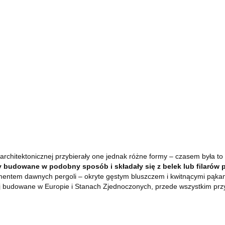
rchitektonicznej przybierały one jednak różne formy – czasem była to
 budowane w podobny sposób i składały się z belek lub filarów p
ementem dawnych pergoli – okryte gęstym bluszczem i kwitnącymi pąkam
iej budowane w Europie i Stanach Zjednoczonych, przede wszystkim p