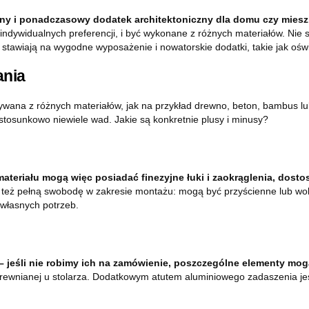
y i ponadczasowy dodatek architektoniczny dla domu czy miesz
indywidualnych preferencji, i być wykonane z różnych materiałów. Nie są
stawiają na wygodne wyposażenie i nowatorskie dodatki, takie jak oświ
ania
ywana z różnych materiałów, jak na przykład drewno, beton, bambus lu
 stosunkowo niewiele wad. Jakie są konkretnie plusy i minusy?
materiału mogą więc posiadać finezyjne łuki i zaokrąglenia, dos
 też pełną swobodę w zakresie montażu: mogą być przyścienne lub wo
własnych potrzeb.
 jeśli nie robimy ich na zamówienie, poszczególne elementy mog
i drewnianej u stolarza. Dodatkowym atutem aluminiowego zadaszenia j