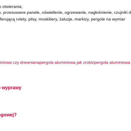
 otwierania;
, przesuwane panele, oświetlenie, ogrzewanie, nagłośnienie, czujniki 
ferującą rolety, plisy, moskitiery, żaluzje, markizy, pergole na wymiar
iniowa czy drewniana
pergola aluminiowa jak zrobić
pergola aluminiowa
ie wyprawy
łogowej?