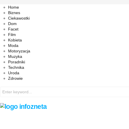
Facebook
Twitter
Instagram
Pinterest
Youtube
Snapchat
Home
Biznes
Ciekawostki
Dom
Facet
Film
Kobieta
Moda
Motoryzacja
Muzyka
Poradniki
Technika
Uroda
Zdrowie
Search
for: