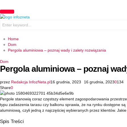
PRIMARY
MENU
Search
for:
Home
Dom
Pergola aluminiowa – poznaj wady i zalety rozwiązania
Dom
Pergola aluminiowa – poznaj wady
przez
Redakcja InfozNeta.pl
16 grudnia, 2023
16 grudnia, 2023
0
134
Share
0
Pergole stanowią coraz częstszy element zagospodarowania przestrzen
typu zadaszenia tarasu czy balkonu sprawia, że na rynku dostępne są 
aluminiową, czyli jedną z najczęściej wybieranych przez klientów. Jakie 
Spis Treści