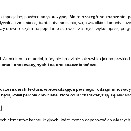
ki specjalnej powłoce antykorozyjnej.
Ma to szczególne znaczenie, p
ywalna i zmienia się bardzo dynamicznie, więc wszelkie elementy zew
al czy drewno, czyli inne popularne surowce, z których wykonuje się pe
ci. Aluminium to materiał, który nie brudzi się tak szybko jak na przy
 prac konserwacyjnych i są one znacznie tańsze.
oczesna architektura, wprowadzająca pewnego rodzaju innowacyj
będą woleli pergole drewniane, które od lat charakteryzują się
eleganc
j
lnych elementów konstrukcyjnych, które można dopasować do własnych 