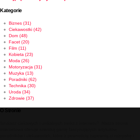
Kategorie
Biznes
(31)
Ciekawostki
(42)
Dom
(48)
Facet
(20)
Film
(11)
Kobieta
(23)
Moda
(26)
Motoryzacja
(31)
Muzyka
(13)
Poradniki
(62)
Technika
(30)
Uroda
(34)
Zdrowie
(37)
O Stronie
Szukasz ciekawych i unikalnych treści z internetu? Nasza strona
internetowa oferuje szeroką gamę fascynujących artykułów,
poradników i ciekawostek, które z pewnością zapewnią ci rozrywkę i