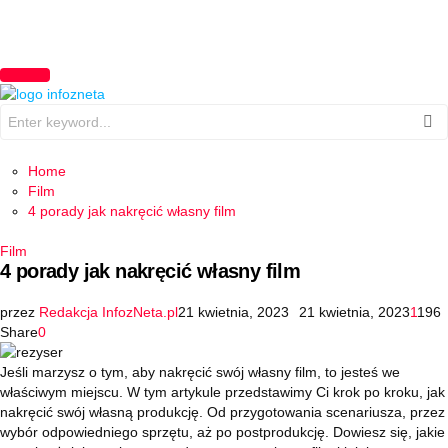
PRIMARY
MENU
Search
for:
Home
Film
4 porady jak nakręcić własny film
Film
4 porady jak nakręcić własny film
przez
Redakcja InfozNeta.pl
21 kwietnia, 2023
21 kwietnia, 2023
1
196
Share
0
Jeśli marzysz o tym, aby nakręcić swój własny film, to jesteś we
właściwym miejscu. W tym artykule przedstawimy Ci krok po kroku, jak
nakręcić swój własną produkcję. Od przygotowania scenariusza, przez
wybór odpowiedniego sprzętu, aż po postprodukcję. Dowiesz się, jakie