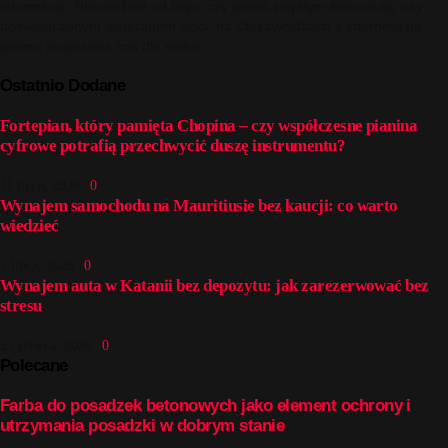
informacje. Niezależnie od tego, czy jesteś zwykłym internautą, czy
doświadczonym weteranem sieci, na Ciekawostkach z internetu na
pewno znajdziesz coś dla siebie.
Ostatnio Dodane
Fortepian, który pamięta Chopina – czy współczesne pianina
cyfrowe potrafią przechwycić duszę instrumentu?
11 lipca, 2026
0
Wynajem samochodu na Mauritiusie bez kaucji: co warto
wiedzieć
7 lipca, 2026
0
Wynajem auta w Katanii bez depozytu: jak zarezerwować bez
stresu
5 czerwca, 2026
0
Polecane
Farba do posadzek betonowych jako element ochrony i
utrzymania posadzki w dobrym stanie