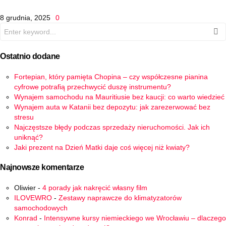
8 grudnia, 2025
0
Search
for:
Ostatnio dodane
Fortepian, który pamięta Chopina – czy współczesne pianina
cyfrowe potrafią przechwycić duszę instrumentu?
Wynajem samochodu na Mauritiusie bez kaucji: co warto wiedzieć
Wynajem auta w Katanii bez depozytu: jak zarezerwować bez
stresu
Najczęstsze błędy podczas sprzedaży nieruchomości. Jak ich
uniknąć?
Jaki prezent na Dzień Matki daje coś więcej niż kwiaty?
Najnowsze komentarze
Oliwier
-
4 porady jak nakręcić własny film
ILOVEWRO
-
Zestawy naprawcze do klimatyzatorów
samochodowych
Konrad
-
Intensywne kursy niemieckiego we Wrocławiu – dlaczego