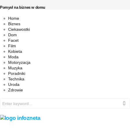
Pomysł na biznes w domu
Facebook
Twitter
Instagram
Pinterest
Youtube
Snapchat
Home
Biznes
Ciekawostki
Dom
Facet
Film
Kobieta
Moda
Motoryzacja
Muzyka
Poradniki
Technika
Uroda
Zdrowie
Search
for: