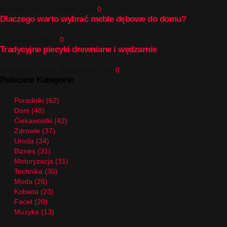
6 lutego, 2026
6 lutego, 2026
0
Dlaczego warto wybrać meble dębowe do domu?
21 grudnia, 2025
0
Tradycyjne piecyki drewniane i wędzarnie
8 listopada, 2025
8 listopada, 2025
0
Polecane Kategorie
Poradniki
(62)
Dom
(48)
Ciekawostki
(42)
Zdrowie
(37)
Uroda
(34)
Biznes
(31)
Motoryzacja
(31)
Technika
(30)
Moda
(26)
Kobieta
(23)
Facet
(20)
Muzyka
(13)