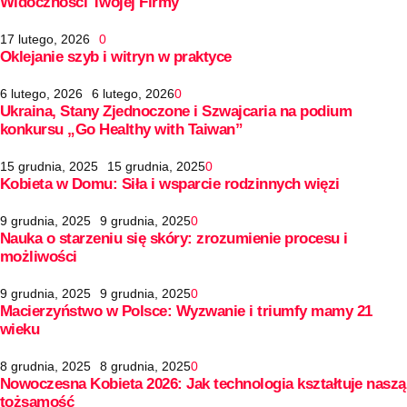
Widoczności Twojej Firmy
17 lutego, 2026
0
Oklejanie szyb i witryn w praktyce
6 lutego, 2026
6 lutego, 2026
0
Ukraina, Stany Zjednoczone i Szwajcaria na podium
konkursu „Go Healthy with Taiwan”
15 grudnia, 2025
15 grudnia, 2025
0
Kobieta w Domu: Siła i wsparcie rodzinnych więzi
9 grudnia, 2025
9 grudnia, 2025
0
Nauka o starzeniu się skóry: zrozumienie procesu i
możliwości
9 grudnia, 2025
9 grudnia, 2025
0
Macierzyństwo w Polsce: Wyzwanie i triumfy mamy 21
wieku
8 grudnia, 2025
8 grudnia, 2025
0
Nowoczesna Kobieta 2026: Jak technologia kształtuje naszą
tożsamość