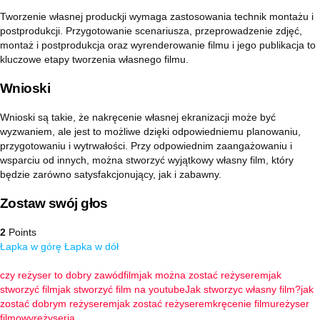
Tworzenie własnej produckji wymaga zastosowania technik montażu i
postprodukcji. Przygotowanie scenariusza, przeprowadzenie zdjęć,
montaż i postprodukcja oraz wyrenderowanie filmu i jego publikacja to
kluczowe etapy tworzenia własnego filmu.
Wnioski
Wnioski są takie, że nakręcenie własnej ekranizacji może być
wyzwaniem, ale jest to możliwe dzięki odpowiedniemu planowaniu,
przygotowaniu i wytrwałości. Przy odpowiednim zaangażowaniu i
wsparciu od innych, można stworzyć wyjątkowy własny film, który
będzie zarówno satysfakcjonujący, jak i zabawny.
Zostaw swój głos
2
Points
Łapka w górę
Łapka w dół
czy reżyser to dobry zawód
film
jak można zostać reżyserem
jak
stworzyć film
jak stworzyć film na youtube
Jak stworzyc własny film?
jak
zostać dobrym reżyserem
jak zostać reżyserem
kręcenie filmu
reżyser
filmowy
reżyseria