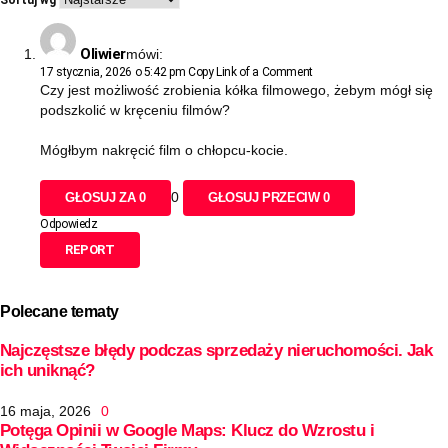
Oliwier
mówi:
17 stycznia, 2026 o 5:42 pm
Copy Link of a Comment
Czy jest możliwość zrobienia kółka filmowego, żebym mógł się
podszkolić w kręceniu filmów?
Mógłbym nakręcić film o chłopcu-kocie.
0
GŁOSUJ ZA
0
GŁOSUJ PRZECIW
0
Odpowiedz
REPORT
Polecane tematy
Najczęstsze błędy podczas sprzedaży nieruchomości. Jak
ich uniknąć?
16 maja, 2026
0
Potęga Opinii w Google Maps: Klucz do Wzrostu i