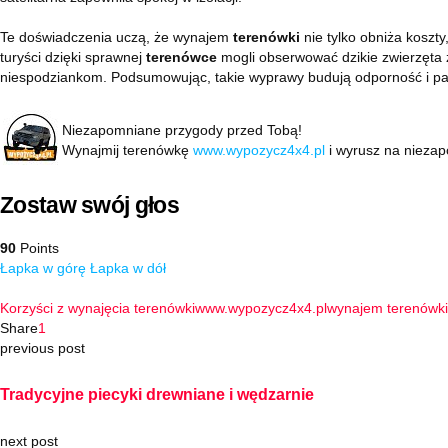
Te doświadczenia uczą, że wynajem
terenówki
nie tylko obniża koszt
turyści dzięki sprawnej
terenówce
mogli obserwować dzikie zwierzęta 
niespodziankom. Podsumowując, takie wyprawy budują odporność i pa
Niezapomniane przygody przed Tobą!
Wynajmij terenówkę
www.wypozycz4x4.pl
i wyrusz na nieza
Zostaw swój głos
90
Points
Łapka w górę
Łapka w dół
Korzyści z wynajęcia terenówki
www.wypozycz4x4.pl
wynajem terenówki
Share
1
previous post
Tradycyjne piecyki drewniane i wędzarnie
next post