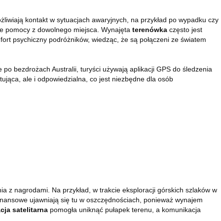
ożliwiają kontakt w sytuacjach awaryjnych, na przykład po wypadku czy
nie pomocy z dowolnego miejsca. Wynajęta
terenówka
często jest
mfort psychiczny podróżników, wiedząc, że są połączeni ze światem
o bezdrożach Australii, turyści używają aplikacji GPS do śledzenia
ytująca, ale i odpowiedzialna, co jest niezbędne dla osób
a z nagrodami. Na przykład, w trakcie eksploracji górskich szlaków w
finansowe ujawniają się tu w oszczędnościach, ponieważ wynajem
cja satelitarna
pomogła uniknąć pułapek terenu, a komunikacja