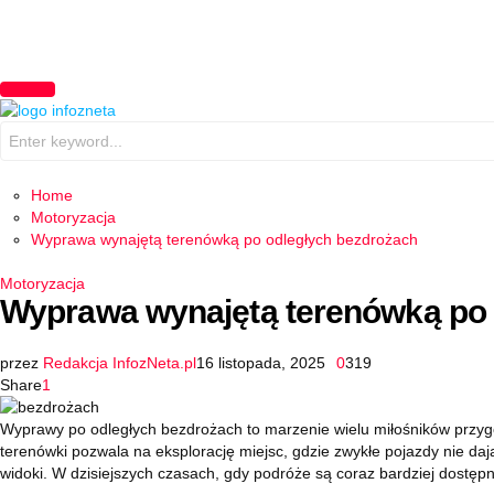
PRIMARY
MENU
Search
for:
Home
Motoryzacja
Wyprawa wynajętą terenówką po odległych bezdrożach
Motoryzacja
Wyprawa wynajętą terenówką po 
przez
Redakcja InfozNeta.pl
16 listopada, 2025
0
319
Share
1
Wyprawy po odległych bezdrożach to marzenie wielu miłośników przyg
terenówki pozwala na eksplorację miejsc, gdzie zwykłe pojazdy nie da
widoki. W dzisiejszych czasach, gdy podróże są coraz bardziej dostępn