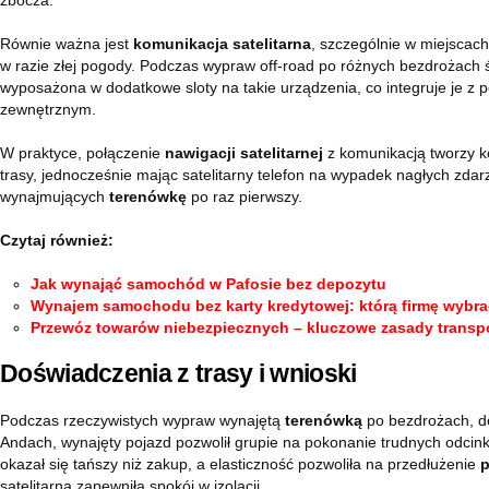
zbocza.
Równie ważna jest
komunikacja satelitarna
, szczególnie w miejscach
w razie złej pogody. Podczas wypraw off-road po różnych bezdrożach
wyposażona w dodatkowe sloty na takie urządzenia, co integruje je z p
zewnętrznym.
W praktyce, połączenie
nawigacji satelitarnej
z komunikacją tworzy ko
trasy, jednocześnie mając satelitarny telefon na wypadek nagłych zda
wynajmujących
terenówkę
po raz pierwszy.
Czytaj również:
Jak wynająć samochód w Pafosie bez depozytu
Wynajem samochodu bez karty kredytowej: którą firmę wybr
Przewóz towarów niebezpiecznych – kluczowe zasady transp
Doświadczenia z trasy i wnioski
Podczas rzeczywistych wypraw wynajętą
terenówką
po bezdrożach, do
Andach, wynajęty pojazd pozwolił grupie na pokonanie trudnych odci
okazał się tańszy niż zakup, a elasticzność pozwoliła na przedłużenie
p
satelitarna zapewniła spokój w izolacji.