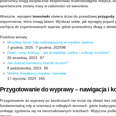
podróżnicy mogą bezpiecznie eksplorować trudnodostępne miejsca, tak
spontaniczne zmiany trasy w zależności od warunków.
Wreszcie, wynajem
terenówki
otwiera drzwi do prawdziwej
przygody
wspomnienia, które trwają latami. Wyobraź sobie, jak wynajęty pojaz
zachęca do organizowanych wypraw, gdzie przewodnicy dbają o detal
Podobne tematy:
Wrażliwy facet: ​​Siła oddziaływania w męskim świecie
7 grudnia, 2025
7 grudnia, 2025
98
Dzień coraz krótszy – jak doświetlać rośliny i uniknąć kosztów?
20 września, 2023
97
Jak dobrać kamienny blat do kuchni?
8 października, 2023
86
Modne Sneakersy męskie i damskie
17 stycznia, 2024
165
Przygotowanie do wyprawy – nawigacja i ko
Przygotowanie do wyprawy po bezdrożach nie może się obejść bez odpo
fundamentalną rolę w orientacji w odległych terenach, gdzie tradycy
unikając zgubienia się na nieoznakowanych ścieżkach. Wytyczne podkre