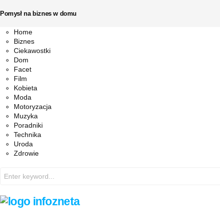
Pomysł na biznes w domu
Facebook
Twitter
Instagram
Pinterest
Youtube
Snapchat
Home
Biznes
Ciekawostki
Dom
Facet
Film
Kobieta
Moda
Motoryzacja
Muzyka
Poradniki
Technika
Uroda
Zdrowie
Search
for: