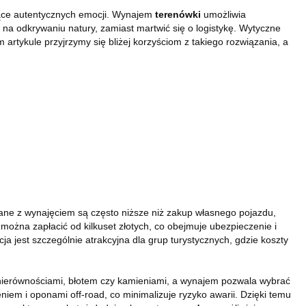
ające autentycznych emocji. Wynajem
terenówki
umożliwia
 na odkrywaniu natury, zamiast martwić się o logistykę. Wytyczne
tykule przyjrzymy się bliżej korzyściom z takiego rozwiązania, a
ane z wynajęciem są często niższe niż zakup własnego pojazdu,
ożna zapłacić od kilkuset złotych, co obejmuje ubezpieczenie i
cja jest szczególnie atrakcyjna dla grup turystycznych, gdzie koszty
 nierównościami, błotem czy kamieniami, a wynajem pozwala wybrać
iem i oponami off-road, co minimalizuje ryzyko awarii. Dzięki temu