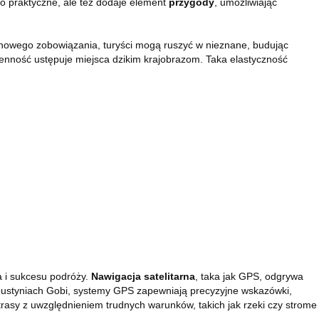
o praktyczne, ale też dodaje element
przygody
, umożliwiając
minowego zobowiązania, turyści mogą ruszyć w nieznane, budując
ienność ustępuje miejsca dzikim krajobrazom. Taka elastyczność
a i sukcesu podróży.
Nawigacja satelitarna
, taka jak GPS, odgrywa
 pustyniach Gobi, systemy GPS zapewniają precyzyjne wskazówki,
rasy z uwzględnieniem trudnych warunków, takich jak rzeki czy strome