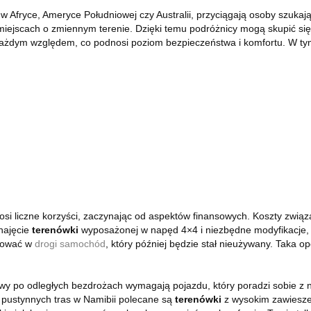
 w Afryce, Ameryce Południowej czy Australii, przyciągają osoby szuk
 miejscach o zmiennym terenie. Dzięki temu podróżnicy mogą skupić się
żdym względem, co podnosi poziom bezpieczeństwa i komfortu. W tym ar
 liczne korzyści, zaczynając od aspektów finansowych. Koszty związ
najęcie
terenówki
wyposażonej w napęd 4×4 i niezbędne modyfikacje, m
stować w
drogi samochód
, który później będzie stał nieużywany. Taka op
wy po odległych bezdrożach wymagają pojazdu, który poradzi sobie z
 pustynnych tras w Namibii polecane są
terenówki
z wysokim zawieszen