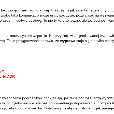
 bez zasięgu sieci komórkowej. Urządzenia jak satelitarne telefony um
 świata, taka komunikacja może uratować życie, pozwalając na wezwa
ojazdem i ułatwia obsługę. To nie tylko praktyczne, ale też podnosi ko
mpleksowy system wsparcia. Na przykład, w zorganizowanej wyprawie p
rzeń. Takie przygotowanie sprawia, że
wyprawa
staje się nie tylko eksc
ać?
ortu ADR
świadczenia podróżników podkreślają, jak takie podróże łączą wyzwani
nków, co byłoby niemożliwe bez odpowiedniego dopasowania. Korzyści 
rzygody
o dodatkowe dni. Podróżnicy dzielą się historiami, jak
nawiga