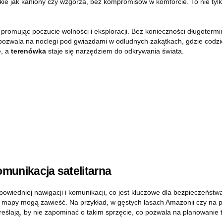
ie jak kaniony czy wzgórza, bez kompromisów w komforcie. To nie tylk
, promując poczucie wolności i eksploracji. Bez konieczności długoter
d pozwala na noclegi pod gwiazdami w odludnych zakątkach, gdzie codz
e, a
terenówka
staje się narzędziem do odkrywania świata.
munikacja satelitarna
wiedniej nawigacji i komunikacji, co jest kluczowe dla bezpieczeństw
jne mapy mogą zawieść. Na przykład, w gęstych lasach Amazonii czy na
ślają, by nie zapominać o takim sprzęcie, co pozwala na planowanie t