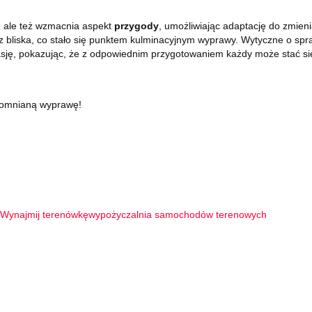
y, ale też wzmacnia aspekt
przygody
, umożliwiając adaptację do zmien
z bliska, co stało się punktem kulminacyjnym wyprawy. Wytyczne o sp
sję, pokazując, że z odpowiednim przygotowaniem każdy może stać si
pomnianą wyprawę!
Wynajmij terenówkę
wypożyczalnia samochodów terenowych