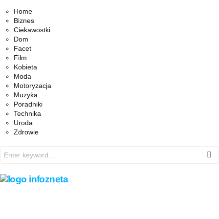
Facebook
Twitter
Instagram
Pinterest
Youtube
Snapchat
Home
Biznes
Ciekawostki
Dom
Facet
Film
Kobieta
Moda
Motoryzacja
Muzyka
Poradniki
Technika
Uroda
Zdrowie
Search
for: