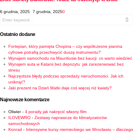
6 grudnia, 2025
7 grudnia, 2025
0
Search
for:
Ostatnio dodane
Fortepian, który pamięta Chopina – czy współczesne pianina
cyfrowe potrafią przechwycić duszę instrumentu?
Wynajem samochodu na Mauritiusie bez kaucji: co warto wiedzieć
Wynajem auta w Katanii bez depozytu: jak zarezerwować bez
stresu
Najczęstsze błędy podczas sprzedaży nieruchomości. Jak ich
uniknąć?
Jaki prezent na Dzień Matki daje coś więcej niż kwiaty?
Najnowsze komentarze
Oliwier
-
4 porady jak nakręcić własny film
ILOVEWRO
-
Zestawy naprawcze do klimatyzatorów
samochodowych
Konrad
-
Intensywne kursy niemieckiego we Wrocławiu – dlaczego