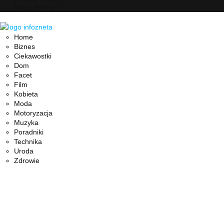
Mapa Strony
Facebook
Twitter
Instagram
Pinterest
Youtube
Snapchat
Home
Biznes
Ciekawostki
Dom
Facet
Film
Kobieta
Moda
Motoryzacja
Muzyka
Poradniki
Technika
Uroda
Zdrowie