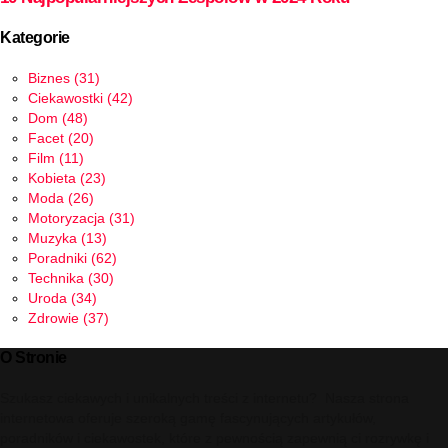
Kategorie
Biznes
(31)
Ciekawostki
(42)
Dom
(48)
Facet
(20)
Film
(11)
Kobieta
(23)
Moda
(26)
Motoryzacja
(31)
Muzyka
(13)
Poradniki
(62)
Technika
(30)
Uroda
(34)
Zdrowie
(37)
O Stronie
Szukasz ciekawych i unikalnych treści z internetu? Nasza strona
internetowa oferuje szeroką gamę fascynujących artykułów,
poradników i ciekawostek, które z pewnością zapewnią ci rozrywkę i