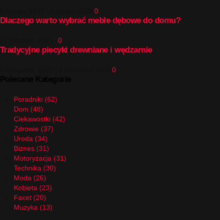
6 lutego, 2026
6 lutego, 2026
0
Dlaczego warto wybrać meble dębowe do domu?
21 grudnia, 2025
0
Tradycyjne piecyki drewniane i wędzarnie
8 listopada, 2025
8 listopada, 2025
0
Polecane Kategorie
Poradniki
(62)
Dom
(48)
Ciekawostki
(42)
Zdrowie
(37)
Uroda
(34)
Biznes
(31)
Motoryzacja
(31)
Technika
(30)
Moda
(26)
Kobieta
(23)
Facet
(20)
Muzyka
(13)