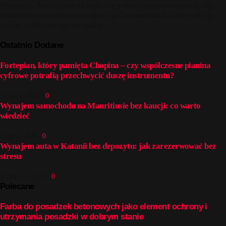
informacje. Niezależnie od tego, czy jesteś zwykłym internautą, czy
doświadczonym weteranem sieci, na Ciekawostkach z internetu na
pewno znajdziesz coś dla siebie.
Ostatnio Dodane
Fortepian, który pamięta Chopina – czy współczesne pianina
cyfrowe potrafią przechwycić duszę instrumentu?
11 lipca, 2026
0
Wynajem samochodu na Mauritiusie bez kaucji: co warto
wiedzieć
7 lipca, 2026
0
Wynajem auta w Katanii bez depozytu: jak zarezerwować bez
stresu
5 czerwca, 2026
0
Polecane
Farba do posadzek betonowych jako element ochrony i
utrzymania posadzki w dobrym stanie