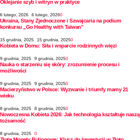
Oklejanie szyb i witryn w praktyce
6 lutego, 2026
6 lutego, 2026
0
Ukraina, Stany Zjednoczone i Szwajcaria na podium
konkursu „Go Healthy with Taiwan”
15 grudnia, 2025
15 grudnia, 2025
0
Kobieta w Domu: Siła i wsparcie rodzinnych więzi
9 grudnia, 2025
9 grudnia, 2025
0
Nauka o starzeniu się skóry: zrozumienie procesu i
możliwości
9 grudnia, 2025
9 grudnia, 2025
0
Macierzyństwo w Polsce: Wyzwanie i triumfy mamy 21
wieku
8 grudnia, 2025
8 grudnia, 2025
0
Nowoczesna Kobieta 2026: Jak technologia kształtuje naszą
tożsamość
8 grudnia, 2025
0
Złote Monety Bulionowe: Klucz do Inwestycji w Złoto