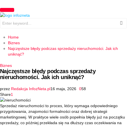
PRIMARY
MENU
Search
for:
Home
Biznes
Najczęstsze błędy podczas sprzedaży nieruchomości. Jak ich
uniknąć?
Biznes
Najczęstsze błędy podczas sprzedaży
nieruchomości. Jak ich uniknąć?
przez
Redakcja InfozNeta.pl
16 maja, 2026
0
58
Share
1
Sprzedaż nieruchomości to proces, który wymaga odpowiedniego
przygotowania, znajomości formalności oraz dobrej strategii
marketingowej. W praktyce wiele osób popełnia błędy już na początku
sprzedaży, co później przekłada się na dłuższy czas oczekiwania na