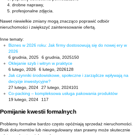
drobne naprawy,
profesjonalne zdjęcia.
Nawet niewielkie zmiany mogą znacząco poprawić odbiór
nieruchomości i zwiększyć zainteresowanie ofertą.
Inne tematy:
Biznes w 2026 roku: Jak firmy dostosowują się do nowej ery w
2026
6 grudnia, 2025
6 grudnia, 2025
150
Oklejanie szyb i witryn w praktyce
6 lutego, 2026
6 lutego, 2026
128
Jak czynniki środowiskowe, społeczne i zarządcze wpływają na
decyzje inwestycyjne?
27 lutego, 2024
27 lutego, 2024
101
Co-packing – kompleksowa usługa pakowania produktów
19 lutego, 2024
117
Pomijanie kwestii formalnych
Problemy formalne bardzo często opóźniają sprzedaż nieruchomości.
Brak dokumentów lub nieuregulowany stan prawny może skutecznie