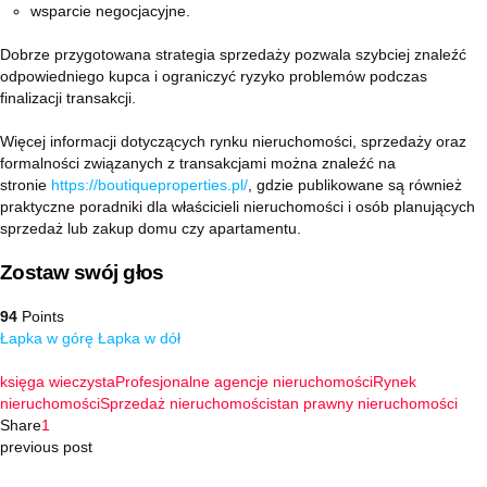
wsparcie negocjacyjne.
Dobrze przygotowana strategia sprzedaży pozwala szybciej znaleźć
odpowiedniego kupca i ograniczyć ryzyko problemów podczas
finalizacji transakcji.
Więcej informacji dotyczących rynku nieruchomości, sprzedaży oraz
formalności związanych z transakcjami można znaleźć na
stronie
https://boutiqueproperties.pl/
, gdzie publikowane są również
praktyczne poradniki dla właścicieli nieruchomości i osób planujących
sprzedaż lub zakup domu czy apartamentu.
Zostaw swój głos
94
Points
Łapka w górę
Łapka w dół
księga wieczysta
Profesjonalne agencje nieruchomości
Rynek
nieruchomości
Sprzedaż nieruchomości
stan prawny nieruchomości
Share
1
previous post