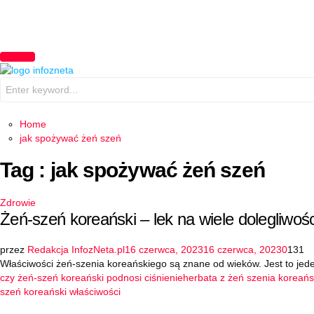
PRIMARY
MENU
Search
for:
Home
jak spożywać żeń szeń
Tag : jak spożywać żeń szeń
Zdrowie
Żeń-szeń koreański – lek na wiele dolegliwośc
przez
Redakcja InfozNeta.pl
16 czerwca, 2023
16 czerwca, 2023
0
131
Właściwości żeń-szenia koreańskiego są znane od wieków. Jest to jeden 
czy żeń-szeń koreański podnosi ciśnienie
herbata z żeń szenia koreań
szeń koreański właściwości