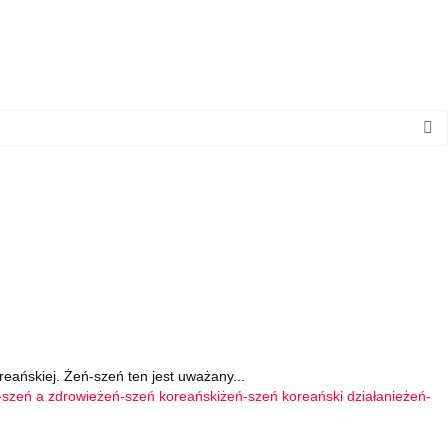
reańskiej. Żeń-szeń ten jest uważany...
-szeń a zdrowie
żeń-szeń koreański
żeń-szeń koreański działanie
żeń-