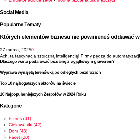
Emulator adblue zetor
-
Modna biżuteria dla mężczyzn
Social Media
Popularne Tematy
Których elementów biznesu nie powinieneś oddawać w 
27 marca, 2025
0
Ach, ta fascynacja sztuczną inteligencją! Firmy pędzą do automatyzacji 
Dlaczego warto podarować biżuterię z wyjątkowym grawerem?
Wyprawa wynajętą terenówką po odległych bezdrożach
Top 10 najbogatszych aktorów na świecie
10 Najpopularniejszych Zespołów w 2024 Roku
Kategorie
Biznes
(31)
Ciekawostki
(42)
Dom
(48)
Facet
(20)