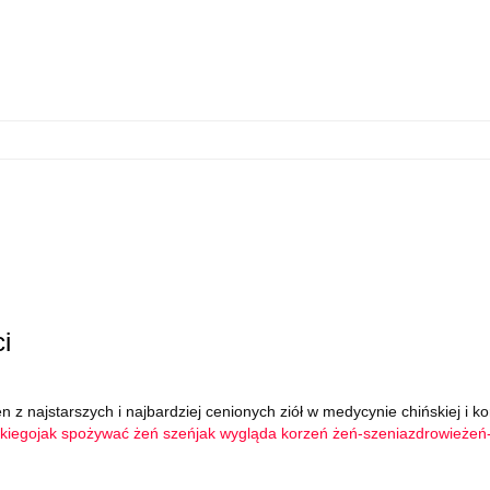
i
z najstarszych i najbardziej cenionych ziół w medycynie chińskiej i ko
skiego
jak spożywać żeń szeń
jak wygląda korzeń żeń-szenia
zdrowie
żeń