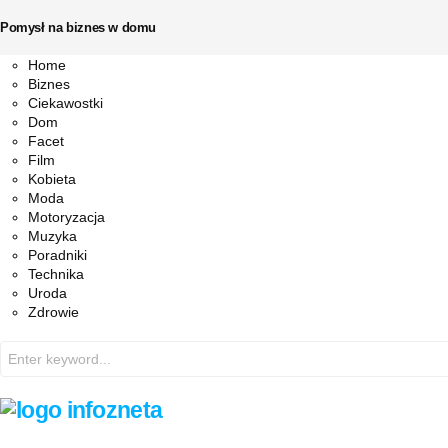
Pomysł na biznes w domu
Facebook
Twitter
Instagram
Pinterest
Youtube
Snapchat
Home
Biznes
Ciekawostki
Dom
Facet
Film
Kobieta
Moda
Motoryzacja
Muzyka
Poradniki
Technika
Uroda
Zdrowie
Search
for: