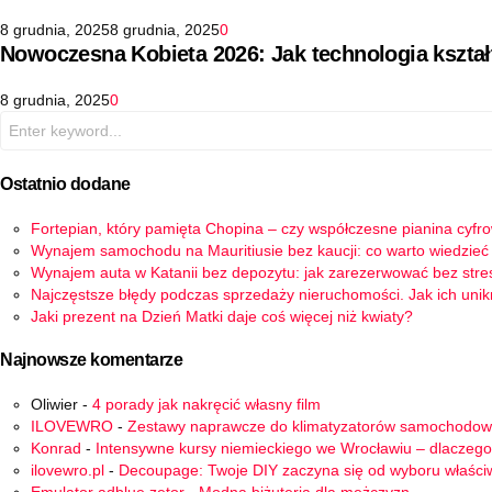
8 grudnia, 2025
8 grudnia, 2025
0
Nowoczesna Kobieta 2026: Jak technologia kszta
8 grudnia, 2025
0
Search
for:
Ostatnio dodane
Fortepian, który pamięta Chopina – czy współczesne pianina cyfr
Wynajem samochodu na Mauritiusie bez kaucji: co warto wiedzieć
Wynajem auta w Katanii bez depozytu: jak zarezerwować bez stre
Najczęstsze błędy podczas sprzedaży nieruchomości. Jak ich uni
Jaki prezent na Dzień Matki daje coś więcej niż kwiaty?
Najnowsze komentarze
Oliwier
-
4 porady jak nakręcić własny film
ILOVEWRO
-
Zestawy naprawcze do klimatyzatorów samochodo
Konrad
-
Intensywne kursy niemieckiego we Wrocławiu – dlaczego
ilovewro.pl
-
Decoupage: Twoje DIY zaczyna się od wyboru właści