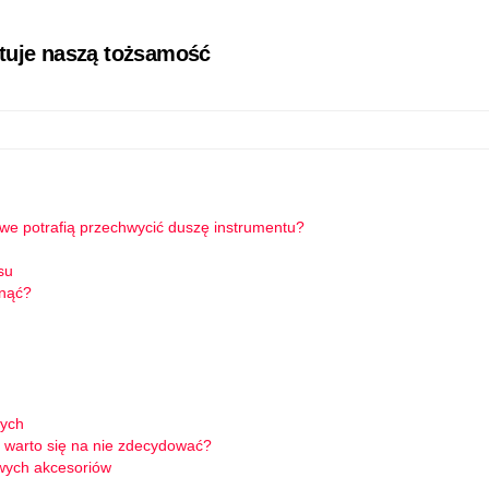
łtuje naszą tożsamość
owe potrafią przechwycić duszę instrumentu?
su
knąć?
wych
 warto się na nie zdecydować?
wych akcesoriów