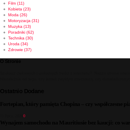
Film
(11)
Kobieta
(23)
Moda
(26)
Motoryzacja
(31)
Muzyka
(13)
Poradniki
(62)
Technika
(30)
Uroda
(34)
Zdrowie
(37)
O Stronie
Szukasz ciekawych i unikalnych treści z internetu? Nasza strona inter
Niezależnie od tego, czy jesteś zwykłym internautą, czy doświadczony
Ostatnio Dodane
Fortepian, który pamięta Chopina – czy współczesne pi
11 lipca, 2026
0
Wynajem samochodu na Mauritiusie bez kaucji: co war