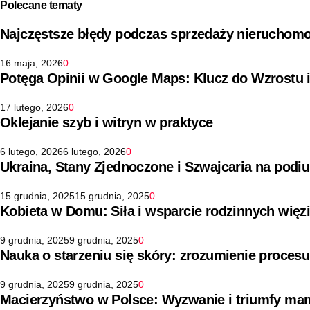
Polecane tematy
Najczęstsze błędy podczas sprzedaży nieruchomo
16 maja, 2026
0
Potęga Opinii w Google Maps: Klucz do Wzrostu 
17 lutego, 2026
0
Oklejanie szyb i witryn w praktyce
6 lutego, 2026
6 lutego, 2026
0
Ukraina, Stany Zjednoczone i Szwajcaria na pod
15 grudnia, 2025
15 grudnia, 2025
0
Kobieta w Domu: Siła i wsparcie rodzinnych więz
9 grudnia, 2025
9 grudnia, 2025
0
Nauka o starzeniu się skóry: zrozumienie procesu
9 grudnia, 2025
9 grudnia, 2025
0
Macierzyństwo w Polsce: Wyzwanie i triumfy ma