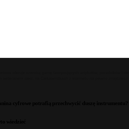
netowa oferuje szeroką gamę fascynujących artykułów, poradników i cie
m weteranem sieci, na Ciekawostkach z internetu na pewno znajdziesz c
anina cyfrowe potrafią przechwycić duszę instrumentu?
to wiedzieć