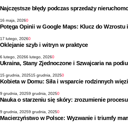
Najczęstsze błędy podczas sprzedaży nieruchomo
16 maja, 2026
0
Potęga Opinii w Google Maps: Klucz do Wzrostu 
17 lutego, 2026
0
Oklejanie szyb i witryn w praktyce
6 lutego, 2026
6 lutego, 2026
0
Ukraina, Stany Zjednoczone i Szwajcaria na pod
15 grudnia, 2025
15 grudnia, 2025
0
Kobieta w Domu: Siła i wsparcie rodzinnych więz
9 grudnia, 2025
9 grudnia, 2025
0
Nauka o starzeniu się skóry: zrozumienie procesu
9 grudnia, 2025
9 grudnia, 2025
0
Macierzyństwo w Polsce: Wyzwanie i triumfy ma