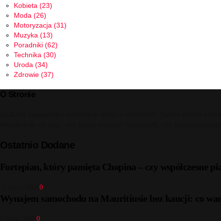
Kobieta
(23)
Moda
(26)
Motoryzacja
(31)
Muzyka
(13)
Poradniki
(62)
Technika
(30)
Uroda
(34)
Zdrowie
(37)
O Stronie
Szukasz ciekawych i unikalnych treści z internetu? Nasza strona inter
Niezależnie od tego, czy jesteś zwykłym internautą, czy doświadczony
Ostatnio Dodane
Fortepian, który pamięta Chopina – czy współczesne pi
11 lipca, 2026
0
Wynajem samochodu na Mauritiusie bez kaucji: co war
7 lipca, 2026
0