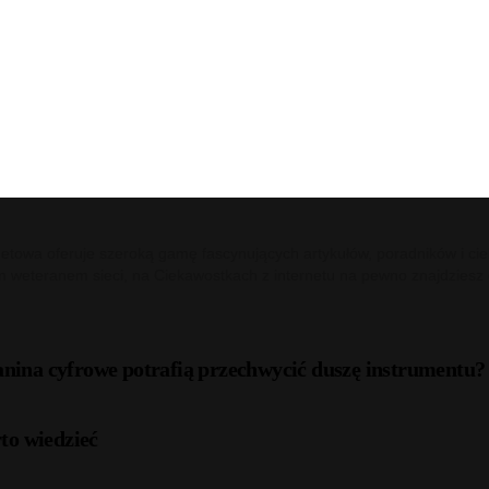
netowa oferuje szeroką gamę fascynujących artykułów, poradników i cie
m weteranem sieci, na Ciekawostkach z internetu na pewno znajdziesz c
anina cyfrowe potrafią przechwycić duszę instrumentu?
to wiedzieć