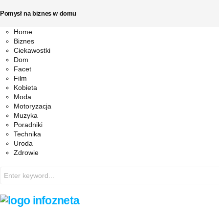
Pomysł na biznes w domu
Facebook
Twitter
Instagram
Pinterest
Youtube
Snapchat
Home
Biznes
Ciekawostki
Dom
Facet
Film
Kobieta
Moda
Motoryzacja
Muzyka
Poradniki
Technika
Uroda
Zdrowie
Search
for: