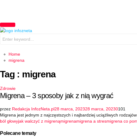
PRIMARY
MENU
Search
for:
Home
migrena
Tag : migrena
Zdrowie
Migrena – 3 sposoby jak z nią wygrać
przez
Redakcja InfozNeta.pl
28 marca, 2023
28 marca, 2023
0
101
Migrena jest jednym z najczęstszych i najbardziej uciążliwych rodzajó
ból głowy
jak walczyć z migreną
migrena
migrena a stres
migrena co po
Polecane tematy