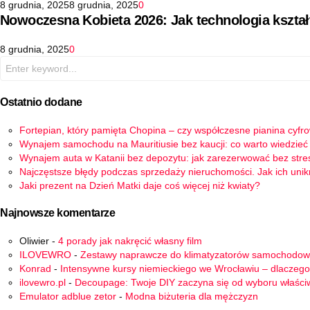
8 grudnia, 2025
8 grudnia, 2025
0
Nowoczesna Kobieta 2026: Jak technologia kszta
8 grudnia, 2025
0
Search
for:
Ostatnio dodane
Fortepian, który pamięta Chopina – czy współczesne pianina cyfr
Wynajem samochodu na Mauritiusie bez kaucji: co warto wiedzieć
Wynajem auta w Katanii bez depozytu: jak zarezerwować bez stre
Najczęstsze błędy podczas sprzedaży nieruchomości. Jak ich uni
Jaki prezent na Dzień Matki daje coś więcej niż kwiaty?
Najnowsze komentarze
Oliwier
-
4 porady jak nakręcić własny film
ILOVEWRO
-
Zestawy naprawcze do klimatyzatorów samochodo
Konrad
-
Intensywne kursy niemieckiego we Wrocławiu – dlaczego
ilovewro.pl
-
Decoupage: Twoje DIY zaczyna się od wyboru właści
Emulator adblue zetor
-
Modna biżuteria dla mężczyzn