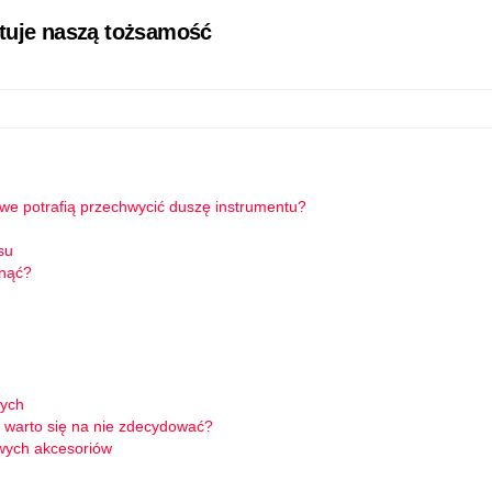
łtuje naszą tożsamość
owe potrafią przechwycić duszę instrumentu?
su
knąć?
wych
 warto się na nie zdecydować?
wych akcesoriów