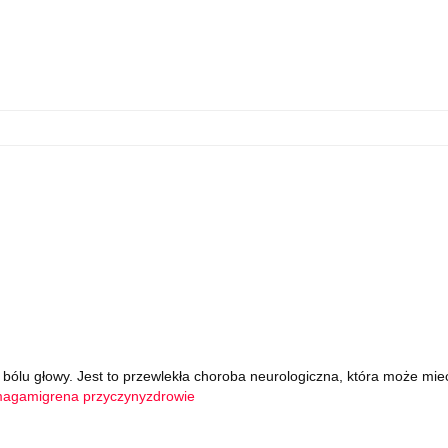
w bólu głowy. Jest to przewlekła choroba neurologiczna, która może mie
maga
migrena przyczyny
zdrowie