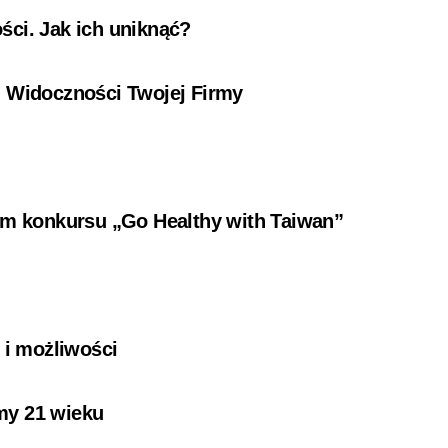
ści. Jak ich uniknąć?
i Widoczności Twojej Firmy
ium konkursu „Go Healthy with Taiwan”
i
 i możliwości
my 21 wieku