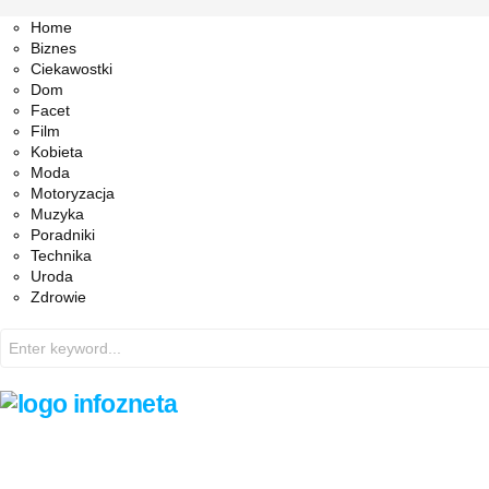
Facebook
Twitter
Instagram
Pinterest
Youtube
Snapchat
Home
Biznes
Ciekawostki
Dom
Facet
Film
Kobieta
Moda
Motoryzacja
Muzyka
Poradniki
Technika
Uroda
Zdrowie
Search
for: