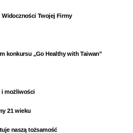
i Widoczności Twojej Firmy
ium konkursu „Go Healthy with Taiwan”
i
 i możliwości
my 21 wieku
łtuje naszą tożsamość