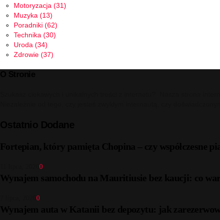
Motoryzacja
(31)
Muzyka
(13)
Poradniki
(62)
Technika
(30)
Uroda
(34)
Zdrowie
(37)
O Stronie
Szukasz ciekawych i unikalnych treści z internetu? Nasza strona inter
Niezależnie od tego, czy jesteś zwykłym internautą, czy doświadczony
Ostatnio Dodane
Fortepian, który pamięta Chopina – czy współczesne pi
11 lipca, 2026
0
Wynajem samochodu na Mauritiusie bez kaucji: co war
7 lipca, 2026
0
Wynajem auta w Katanii bez depozytu: jak zarezerwow