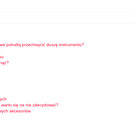
owe potrafią przechwycić duszę instrumentu?
su
knąć?
wych
 warto się na nie zdecydować?
wych akcesoriów