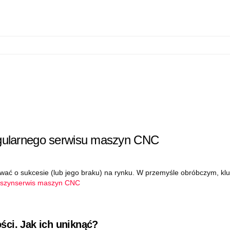
regularnego serwisu maszyn CNC
ować o sukcesie (lub jego braku) na rynku. W przemyśle obróbczym, k
aszyn
serwis maszyn CNC
ści. Jak ich uniknąć?