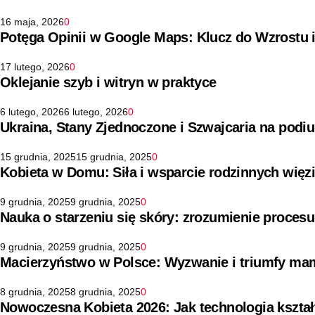
16 maja, 2026
0
Potęga Opinii w Google Maps: Klucz do Wzrostu 
17 lutego, 2026
0
Oklejanie szyb i witryn w praktyce
6 lutego, 2026
6 lutego, 2026
0
Ukraina, Stany Zjednoczone i Szwajcaria na pod
15 grudnia, 2025
15 grudnia, 2025
0
Kobieta w Domu: Siła i wsparcie rodzinnych więz
9 grudnia, 2025
9 grudnia, 2025
0
Nauka o starzeniu się skóry: zrozumienie procesu
9 grudnia, 2025
9 grudnia, 2025
0
Macierzyństwo w Polsce: Wyzwanie i triumfy ma
8 grudnia, 2025
8 grudnia, 2025
0
Nowoczesna Kobieta 2026: Jak technologia kszta