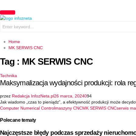
PRIMARY
MENU
Search
for:
Home
MK SERWIS CNC
Tag : MK SERWIS CNC
Technika
Maksymalizacja wydajności produkcji: rola 
przez
Redakcja InfozNeta.pl
26 marca, 2024
0
94
Jak wiadomo „czas to pieniądz”, a efektywność produkcji może decyd
Computer Numerical Control
maszyny CNC
MK SERWIS CNC
serwis m
Polecane tematy
Najczęstsze błędy podczas sprzedaży nieruchomo