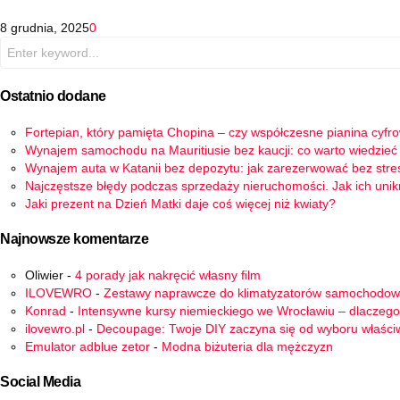
8 grudnia, 2025
0
Search
for:
Ostatnio dodane
Fortepian, który pamięta Chopina – czy współczesne pianina cyfr
Wynajem samochodu na Mauritiusie bez kaucji: co warto wiedzieć
Wynajem auta w Katanii bez depozytu: jak zarezerwować bez stre
Najczęstsze błędy podczas sprzedaży nieruchomości. Jak ich uni
Jaki prezent na Dzień Matki daje coś więcej niż kwiaty?
Najnowsze komentarze
Oliwier
-
4 porady jak nakręcić własny film
ILOVEWRO
-
Zestawy naprawcze do klimatyzatorów samochodo
Konrad
-
Intensywne kursy niemieckiego we Wrocławiu – dlaczego
ilovewro.pl
-
Decoupage: Twoje DIY zaczyna się od wyboru właści
Emulator adblue zetor
-
Modna biżuteria dla mężczyzn
Social Media