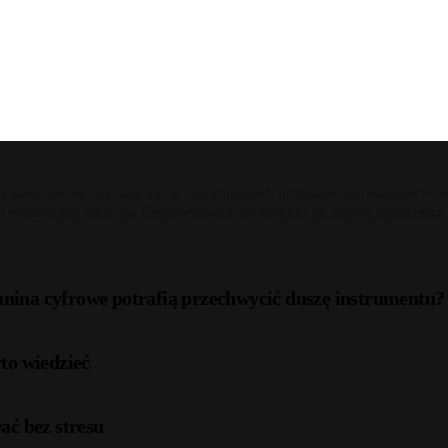
netowa oferuje szeroką gamę fascynujących artykułów, poradników i cie
m weteranem sieci, na Ciekawostkach z internetu na pewno znajdziesz c
anina cyfrowe potrafią przechwycić duszę instrumentu?
to wiedzieć
ać bez stresu