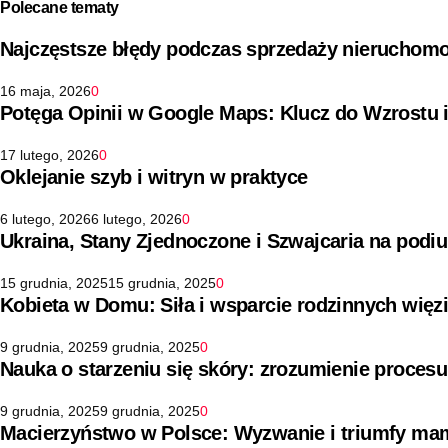
Polecane tematy
Najczęstsze błędy podczas sprzedaży nieruchomo
16 maja, 2026
0
Potęga Opinii w Google Maps: Klucz do Wzrostu 
17 lutego, 2026
0
Oklejanie szyb i witryn w praktyce
6 lutego, 2026
6 lutego, 2026
0
Ukraina, Stany Zjednoczone i Szwajcaria na pod
15 grudnia, 2025
15 grudnia, 2025
0
Kobieta w Domu: Siła i wsparcie rodzinnych więz
9 grudnia, 2025
9 grudnia, 2025
0
Nauka o starzeniu się skóry: zrozumienie procesu
9 grudnia, 2025
9 grudnia, 2025
0
Macierzyństwo w Polsce: Wyzwanie i triumfy ma