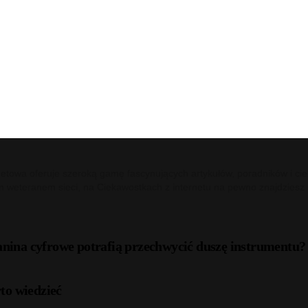
netowa oferuje szeroką gamę fascynujących artykułów, poradników i cie
m weteranem sieci, na Ciekawostkach z internetu na pewno znajdziesz c
anina cyfrowe potrafią przechwycić duszę instrumentu?
to wiedzieć