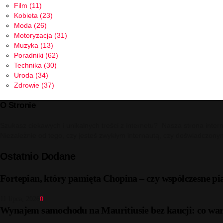
Film
(11)
Kobieta
(23)
Moda
(26)
Motoryzacja
(31)
Muzyka
(13)
Poradniki
(62)
Technika
(30)
Uroda
(34)
Zdrowie
(37)
O Stronie
Szukasz ciekawych i unikalnych treści z internetu? Nasza strona inter
Niezależnie od tego, czy jesteś zwykłym internautą, czy doświadczony
Ostatnio Dodane
Fortepian, który pamięta Chopina – czy współczesne pi
11 lipca, 2026
0
Wynajem samochodu na Mauritiusie bez kaucji: co war