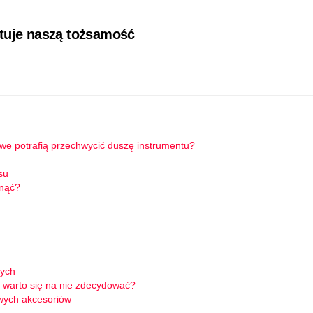
łtuje naszą tożsamość
owe potrafią przechwycić duszę instrumentu?
su
knąć?
wych
 warto się na nie zdecydować?
wych akcesoriów