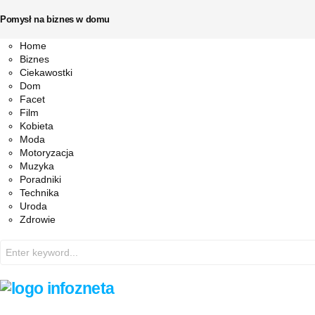
Pomysł na biznes w domu
Facebook
Twitter
Instagram
Pinterest
Youtube
Snapchat
Home
Biznes
Ciekawostki
Dom
Facet
Film
Kobieta
Moda
Motoryzacja
Muzyka
Poradniki
Technika
Uroda
Zdrowie
Search
for: