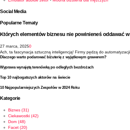
Emulator adblue zetor
-
Modna biżuteria dla mężczyzn
Social Media
Popularne Tematy
Których elementów biznesu nie powinieneś oddawać w 
27 marca, 2025
0
Ach, ta fascynacja sztuczną inteligencją! Firmy pędzą do automatyzacji 
Dlaczego warto podarować biżuterię z wyjątkowym grawerem?
Wyprawa wynajętą terenówką po odległych bezdrożach
Top 10 najbogatszych aktorów na świecie
10 Najpopularniejszych Zespołów w 2024 Roku
Kategorie
Biznes
(31)
Ciekawostki
(42)
Dom
(48)
Facet
(20)