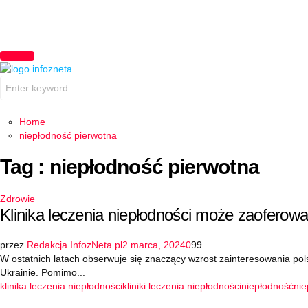
PRIMARY
MENU
Search
for:
Home
niepłodność pierwotna
Tag : niepłodność pierwotna
Zdrowie
Klinika leczenia niepłodności może zaofero
przez
Redakcja InfozNeta.pl
2 marca, 2024
0
99
W ostatnich latach obserwuje się znaczący wzrost zainteresowania pol
Ukrainie. Pomimo...
klinika leczenia niepłodności
kliniki leczenia niepłodności
niepłodność
ni