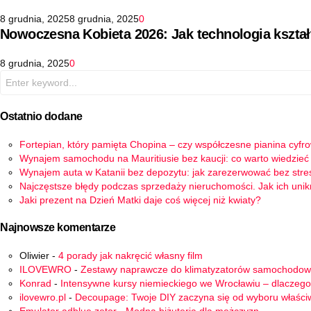
8 grudnia, 2025
8 grudnia, 2025
0
Nowoczesna Kobieta 2026: Jak technologia kszta
8 grudnia, 2025
0
Search
for:
Ostatnio dodane
Fortepian, który pamięta Chopina – czy współczesne pianina cyfr
Wynajem samochodu na Mauritiusie bez kaucji: co warto wiedzieć
Wynajem auta w Katanii bez depozytu: jak zarezerwować bez stre
Najczęstsze błędy podczas sprzedaży nieruchomości. Jak ich uni
Jaki prezent na Dzień Matki daje coś więcej niż kwiaty?
Najnowsze komentarze
Oliwier
-
4 porady jak nakręcić własny film
ILOVEWRO
-
Zestawy naprawcze do klimatyzatorów samochodo
Konrad
-
Intensywne kursy niemieckiego we Wrocławiu – dlaczego
ilovewro.pl
-
Decoupage: Twoje DIY zaczyna się od wyboru właści