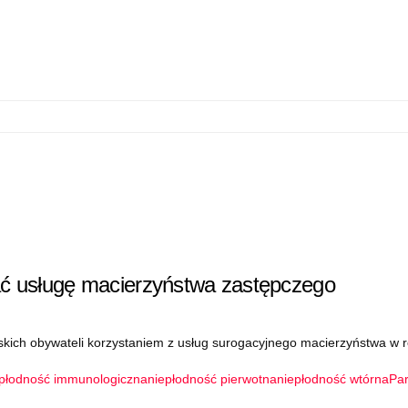
wać usługę macierzyństwa zastępczego
skich obywateli korzystaniem z usług surogacyjnego macierzyństwa w r
epłodność immunologiczna
niepłodność pierwotna
niepłodność wtórna
Par