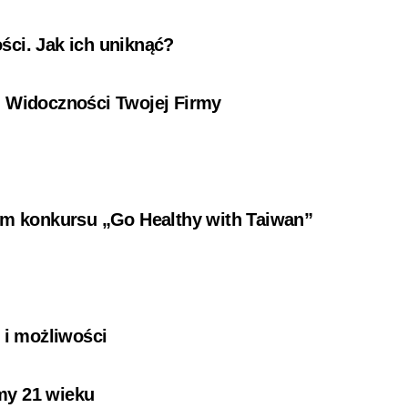
ści. Jak ich uniknąć?
i Widoczności Twojej Firmy
ium konkursu „Go Healthy with Taiwan”
i
 i możliwości
my 21 wieku