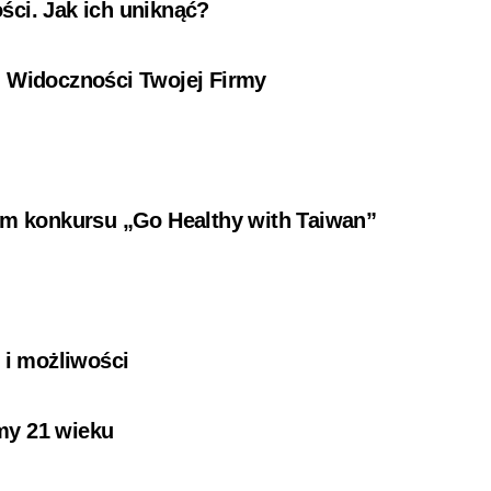
ści. Jak ich uniknąć?
i Widoczności Twojej Firmy
ium konkursu „Go Healthy with Taiwan”
i
 i możliwości
my 21 wieku