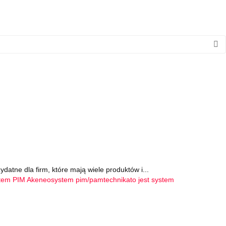
atne dla firm, które mają wiele produktów i...
tem PIM Akeneo
system pim/pam
technika
to jest system