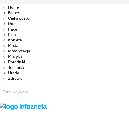
Facebook
Twitter
Instagram
Pinterest
Youtube
Snapchat
Home
Biznes
Ciekawostki
Dom
Facet
Film
Kobieta
Moda
Motoryzacja
Muzyka
Poradniki
Technika
Uroda
Zdrowie
Search
for: