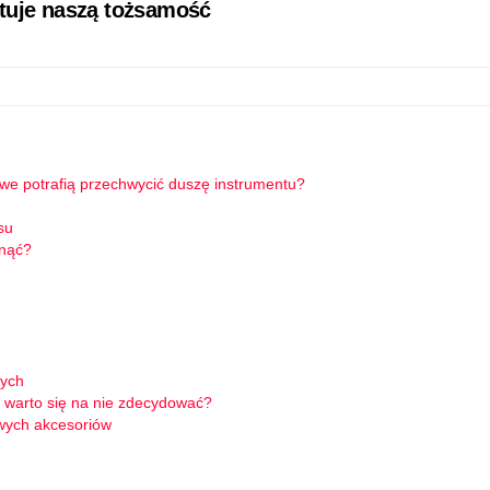
łtuje naszą tożsamość
owe potrafią przechwycić duszę instrumentu?
su
knąć?
wych
 warto się na nie zdecydować?
wych akcesoriów