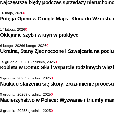
Najczęstsze błędy podczas sprzedaży nieruchomo
16 maja, 2026
0
Potęga Opinii w Google Maps: Klucz do Wzrostu 
17 lutego, 2026
0
Oklejanie szyb i witryn w praktyce
6 lutego, 2026
6 lutego, 2026
0
Ukraina, Stany Zjednoczone i Szwajcaria na pod
15 grudnia, 2025
15 grudnia, 2025
0
Kobieta w Domu: Siła i wsparcie rodzinnych więz
9 grudnia, 2025
9 grudnia, 2025
0
Nauka o starzeniu się skóry: zrozumienie procesu
9 grudnia, 2025
9 grudnia, 2025
0
Macierzyństwo w Polsce: Wyzwanie i triumfy ma
8 grudnia, 2025
8 grudnia, 2025
0