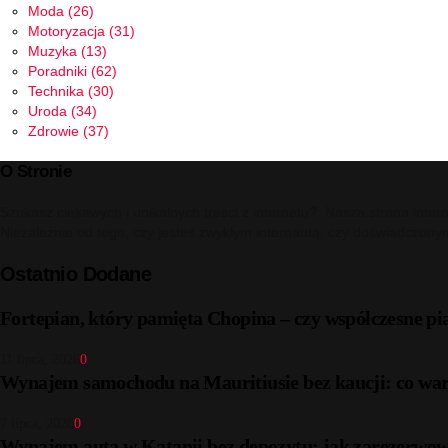
Moda
(26)
Motoryzacja
(31)
Muzyka
(13)
Poradniki
(62)
Technika
(30)
Uroda
(34)
Zdrowie
(37)
O Stronie
Szukasz ciekawych i unikalnych treści z internetu? Nasza strona inter
Niezależnie od tego, czy jesteś zwykłym internautą, czy doświadczony
Ostatnio Dodane
Fortepian, który pamięta Chopina – czy współczesne pi
11 lipca, 2026
0
Wynajem samochodu na Mauritiusie bez kaucji: co war
7 lipca, 2026
0
Wynajem auta w Katanii bez depozytu: jak zarezerwow