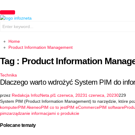
PRIMARY
MENU
Search
for:
Home
Product Information Management
Tag : Product Information Mana
Technika
Dlaczego warto wdrożyć System PIM do infor
przez
Redakcja InfozNeta.pl
1 czerwca, 2023
1 czerwca, 2023
0
229
System PIM (Product Information Management) to narzędzie, które pozwa
komputer
PIM Akeneo
PIM co to jest
PIM eCommerce
PIM software
Produ
pim
zarządzanie informacjami o produkcie
Polecane tematy