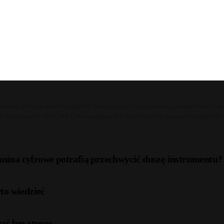
netowa oferuje szeroką gamę fascynujących artykułów, poradników i cie
m weteranem sieci, na Ciekawostkach z internetu na pewno znajdziesz c
anina cyfrowe potrafią przechwycić duszę instrumentu?
to wiedzieć
ać bez stresu