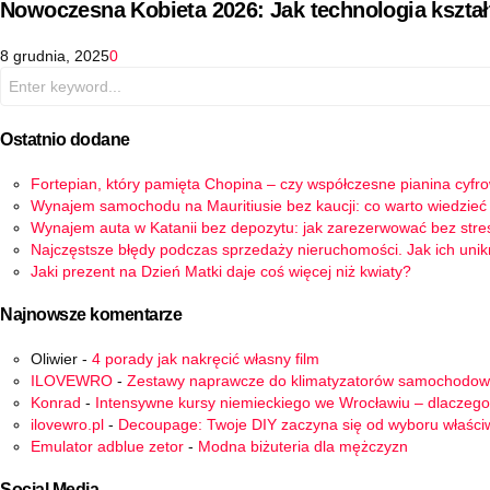
Nowoczesna Kobieta 2026: Jak technologia kszta
8 grudnia, 2025
0
Search
for:
Ostatnio dodane
Fortepian, który pamięta Chopina – czy współczesne pianina cyfr
Wynajem samochodu na Mauritiusie bez kaucji: co warto wiedzieć
Wynajem auta w Katanii bez depozytu: jak zarezerwować bez stre
Najczęstsze błędy podczas sprzedaży nieruchomości. Jak ich uni
Jaki prezent na Dzień Matki daje coś więcej niż kwiaty?
Najnowsze komentarze
Oliwier
-
4 porady jak nakręcić własny film
ILOVEWRO
-
Zestawy naprawcze do klimatyzatorów samochodo
Konrad
-
Intensywne kursy niemieckiego we Wrocławiu – dlaczego
ilovewro.pl
-
Decoupage: Twoje DIY zaczyna się od wyboru właści
Emulator adblue zetor
-
Modna biżuteria dla mężczyzn
Social Media