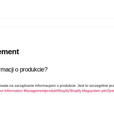
gement
macji o produkcie?
la na zarządzanie informacjami o produkcie. Jest to szczególnie przyd
ct Information Management
produkt
Shopify
Shopify blog
system pim
Sys