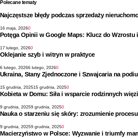
Polecane tematy
Najczęstsze błędy podczas sprzedaży nieruchomo
16 maja, 2026
0
Potęga Opinii w Google Maps: Klucz do Wzrostu 
17 lutego, 2026
0
Oklejanie szyb i witryn w praktyce
6 lutego, 2026
6 lutego, 2026
0
Ukraina, Stany Zjednoczone i Szwajcaria na pod
15 grudnia, 2025
15 grudnia, 2025
0
Kobieta w Domu: Siła i wsparcie rodzinnych więz
9 grudnia, 2025
9 grudnia, 2025
0
Nauka o starzeniu się skóry: zrozumienie procesu
9 grudnia, 2025
9 grudnia, 2025
0
Macierzyństwo w Polsce: Wyzwanie i triumfy ma