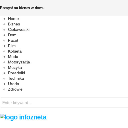
Pomysł na biznes w domu
Facebook
Twitter
Instagram
Pinterest
Youtube
Snapchat
Home
Biznes
Ciekawostki
Dom
Facet
Film
Kobieta
Moda
Motoryzacja
Muzyka
Poradniki
Technika
Uroda
Zdrowie
Search
for: