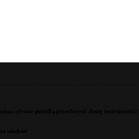
netowa oferuje szeroką gamę fascynujących artykułów, poradników i cie
m weteranem sieci, na Ciekawostkach z internetu na pewno znajdziesz c
anina cyfrowe potrafią przechwycić duszę instrumentu?
to wiedzieć