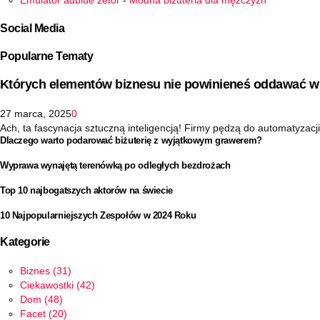
Emulator adblue zetor
-
Modna biżuteria dla mężczyzn
Social Media
Popularne Tematy
Których elementów biznesu nie powinieneś oddawać w 
27 marca, 2025
0
Ach, ta fascynacja sztuczną inteligencją! Firmy pędzą do automatyzacji 
Dlaczego warto podarować biżuterię z wyjątkowym grawerem?
Wyprawa wynajętą terenówką po odległych bezdrożach
Top 10 najbogatszych aktorów na świecie
10 Najpopularniejszych Zespołów w 2024 Roku
Kategorie
Biznes
(31)
Ciekawostki
(42)
Dom
(48)
Facet
(20)