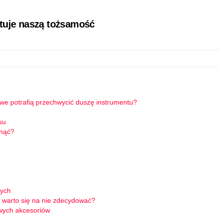
łtuje naszą tożsamość
owe potrafią przechwycić duszę instrumentu?
su
knąć?
wych
 warto się na nie zdecydować?
wych akcesoriów