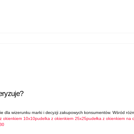
teryzuje?
 dla wizerunku marki i decyzji zakupowych konsumentów. Wśród różn
 z okienkiem 10x10
pudelka z okienkiem 25x25
pudełka z okienkiem na 
x30