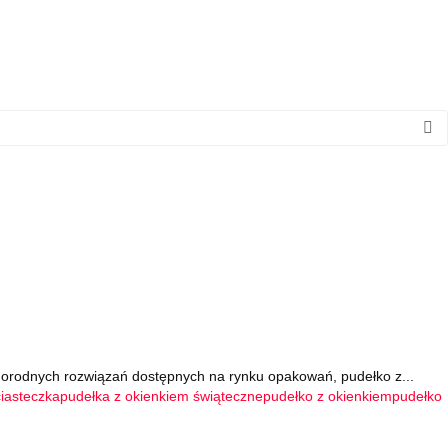
orodnych rozwiązań dostępnych na rynku opakowań, pudełko z...
ciasteczka
pudełka z okienkiem świąteczne
pudełko z okienkiem
pudełko