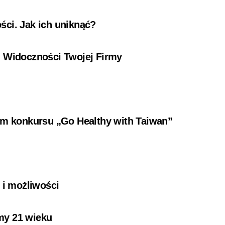
ści. Jak ich uniknąć?
i Widoczności Twojej Firmy
ium konkursu „Go Healthy with Taiwan”
i
 i możliwości
my 21 wieku