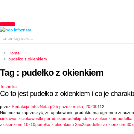
PRIMARY
MENU
Search
for:
Home
pudełko z okienkiem
Tag : pudełko z okienkiem
Technika
Co to jest pudełko z okienkiem i co je charak
przez
Redakcja InfozNeta.pl
25 października, 2023
0
112
Nie można zaprzeczyć, że opakowanie produktu ma ogromne znaczenie
ciekawostki
ciekawostki poradniki
poradniki
pudełka z okienkiem
pudełka
z okienkiem 10x10
pudełko z okienkiem 25x25
pudełko z okienkiem 30