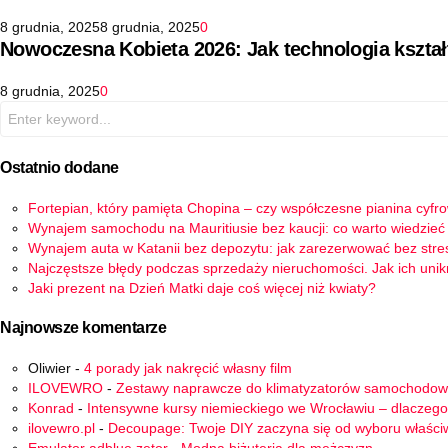
8 grudnia, 2025
8 grudnia, 2025
0
Nowoczesna Kobieta 2026: Jak technologia kszta
8 grudnia, 2025
0
Search
for:
Ostatnio dodane
Fortepian, który pamięta Chopina – czy współczesne pianina cyfr
Wynajem samochodu na Mauritiusie bez kaucji: co warto wiedzieć
Wynajem auta w Katanii bez depozytu: jak zarezerwować bez stre
Najczęstsze błędy podczas sprzedaży nieruchomości. Jak ich uni
Jaki prezent na Dzień Matki daje coś więcej niż kwiaty?
Najnowsze komentarze
Oliwier
-
4 porady jak nakręcić własny film
ILOVEWRO
-
Zestawy naprawcze do klimatyzatorów samochodo
Konrad
-
Intensywne kursy niemieckiego we Wrocławiu – dlaczego
ilovewro.pl
-
Decoupage: Twoje DIY zaczyna się od wyboru właści