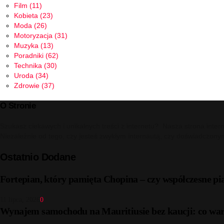
Film
(11)
Kobieta
(23)
Moda
(26)
Motoryzacja
(31)
Muzyka
(13)
Poradniki
(62)
Technika
(30)
Uroda
(34)
Zdrowie
(37)
O Stronie
Szukasz ciekawych i unikalnych treści z internetu? Nasza strona inter
Niezależnie od tego, czy jesteś zwykłym internautą, czy doświadczony
Ostatnio Dodane
Fortepian, który pamięta Chopina – czy współczesne pi
11 lipca, 2026
0
Wynajem samochodu na Mauritiusie bez kaucji: co war